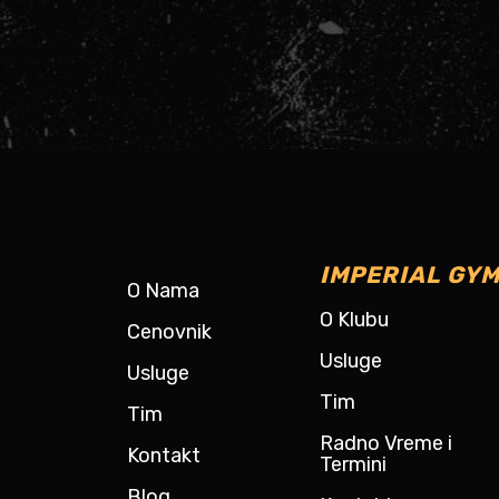
zumba treningom
IMPERIAL GYM
O Nama
O Klubu
Cenovnik
Usluge
Usluge
Tim
Tim
Radno Vreme i
Kontakt
Termini
Blog