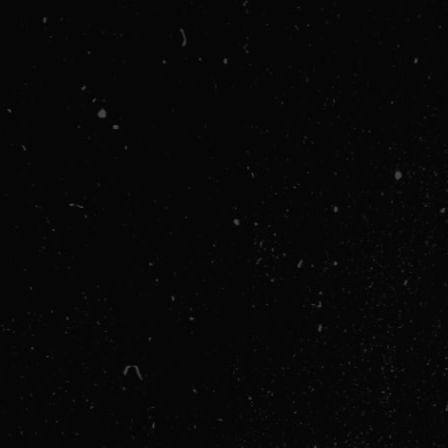
Kardiovaskular
Poboljšanje Koo