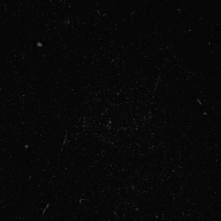
no Zdravlje:
rdinacije: