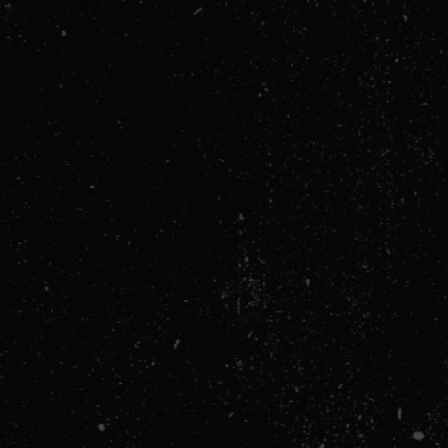
Jačanje Mišića:
Mentalno Zdrav
Društveni Aspe
Zaključak: