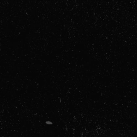
lje:
kti: