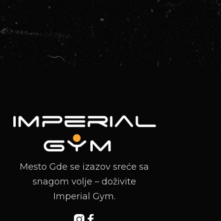
Mesto Gde se izazov sreće sa
snagom volje – doživite
Imperial Gym.

