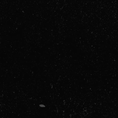
:
opouzdanja: