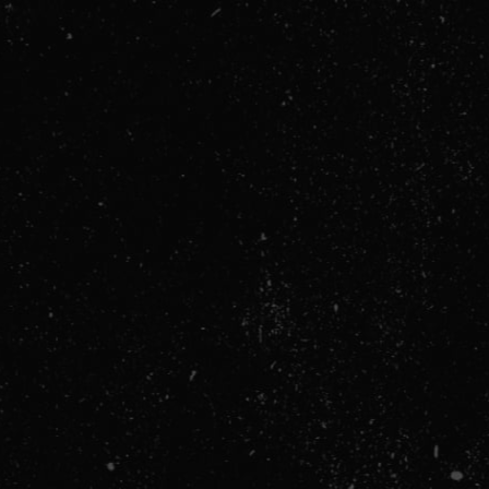
Poboljšanje Sna
Povećanje Sam
Kako Početi:
Zaključak: