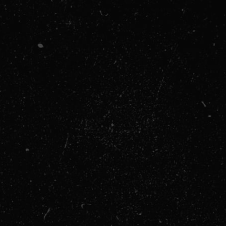
ntidepresiv:
a i Anksioznosti: