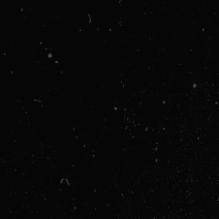
Vežbanje kao A
Smanjenje Stres