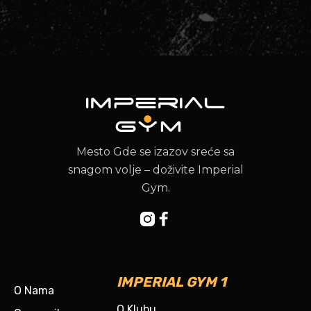
Mesto Gde se izazov sreće sa
snagom volje – doživite Imperial
Gym.


IMPERIAL GYM 1
O Nama
O Klubu