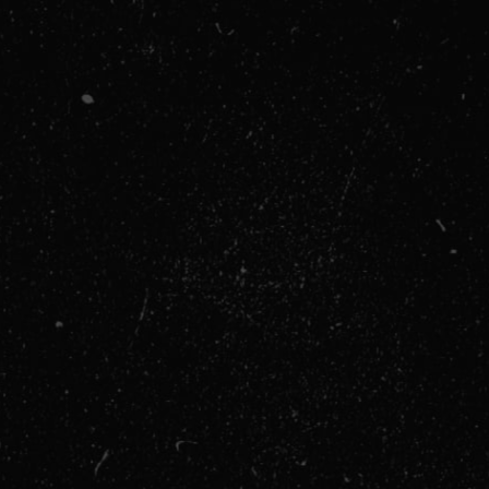
Kako Kreatin Poboljšava Trening:
Povećanje Snage i Mišićne Mase
: Kreatin
povećava fizičke performanse u uzastopnim
serijama kratkotrajnih, visoko-intenzivnih vežbi,
što može doprineti bržem rastu mišićne mase.
Poboljšan Oporavak
: Kreatin može ubrzati
oporavak mišića i smanjiti mišićnu bolnost nakon
treninga.
Povećanje Energije
: Doprinosi boljem
snabdevanju mišića energijom, omogućavajući