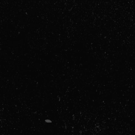
duže i intenzivnije treninge.
Kako Koristiti Kreatin:
Mogući Neželjeni Efekti:
Zaključak: