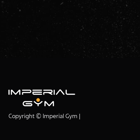
Hatha Yoga: Put ka Harmoniji Tela
i Uma
Copyright © Imperial Gym |